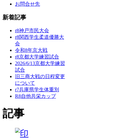
お問合せ先
新着記事
r8神戸市民大会
r8関西学生柔道優勝大
会
令和8年京大戦
r8京都大学練習試合
2026/6/13京都大学練習
試合
旧三商大戦の日程変更
について
r7兵庫県学生体重別
R8自他共栄カップ
記事