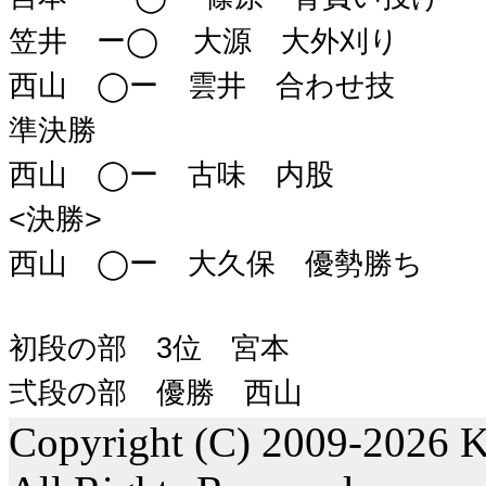
笠井 ー◯ 大源 大外刈り
西山 ◯ー 雲井 合わせ技
準決勝
西山 ◯ー 古味 内股
<決勝>
西山 ◯ー 大久保 優勢勝ち
初段の部 3位 宮本
弍段の部 優勝 西山
Copyright (C) 2009-2026 K