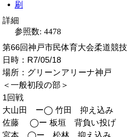
詳細
参照数: 4478
第66回神戸市民体育大会柔道競技
日時：R7/05/18
場所：グリーンアリーナ神戸
＜一般初段の部＞
1回戦
大山田 ー◯ 竹田 抑え込み
佐藤 ◯ー 板垣 背負い投げ
宮本 ◯ー 松林 抑え込み