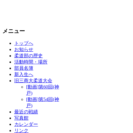
メニュー
トップへ
お知らせ
柔道部の歴史
活動時間・場所
部員名簿
新入生へ
旧三商大柔道大会
[動画]第60回(神
戸)
[動画]第54回(神
戸)
最近の戦績
写真館
カレンダー
リンク