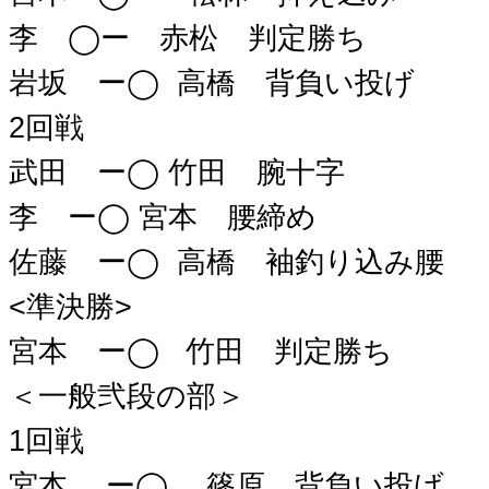
李 ◯ー 赤松 判定勝ち
岩坂 ー◯ 高橋 背負い投げ
2回戦
武田 ー◯ 竹田 腕十字
李 ー◯ 宮本 腰締め
佐藤 ー◯ 高橋 袖釣り込み腰
<準決勝>
宮本 ー◯ 竹田 判定勝ち
＜一般弐段の部＞
1回戦
宮本 ー◯ 篠原 背負い投げ