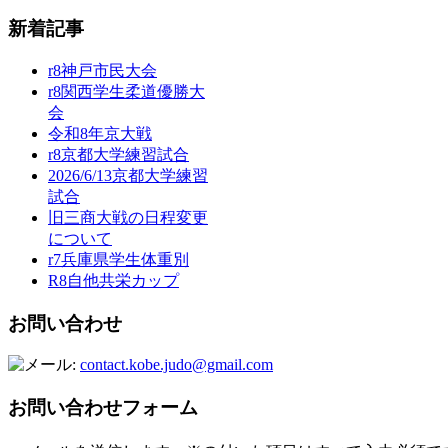
新着記事
r8神戸市民大会
r8関西学生柔道優勝大
会
令和8年京大戦
r8京都大学練習試合
2026/6/13京都大学練習
試合
旧三商大戦の日程変更
について
r7兵庫県学生体重別
R8自他共栄カップ
お問い合わせ
contact.kobe.judo@gmail.com
お問い合わせフォーム