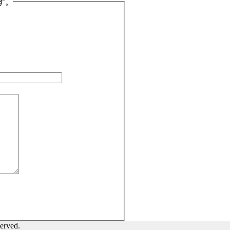
す。
erved.