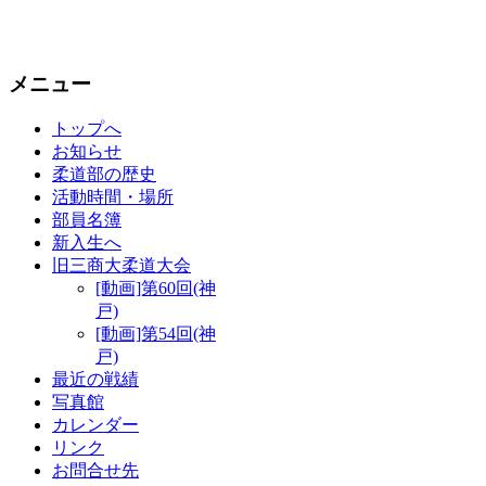
メニュー
トップへ
お知らせ
柔道部の歴史
活動時間・場所
部員名簿
新入生へ
旧三商大柔道大会
[動画]第60回(神
戸)
[動画]第54回(神
戸)
最近の戦績
写真館
カレンダー
リンク
お問合せ先