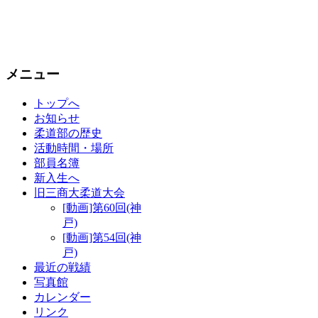
メニュー
トップへ
お知らせ
柔道部の歴史
活動時間・場所
部員名簿
新入生へ
旧三商大柔道大会
[動画]第60回(神
戸)
[動画]第54回(神
戸)
最近の戦績
写真館
カレンダー
リンク