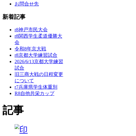
お問合せ先
新着記事
r8神戸市民大会
r8関西学生柔道優勝大
会
令和8年京大戦
r8京都大学練習試合
2026/6/13京都大学練習
試合
旧三商大戦の日程変更
について
r7兵庫県学生体重別
R8自他共栄カップ
記事