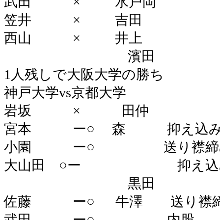
武田 × 水戸岡
笠井 × 吉田
西山 × 井上
濱田
1人残しで大阪大学の勝ち
神戸大学vs京都大学
岩坂 × 田仲
宮本 ー○ 森 抑え込
小園 ー○ 送り襟締
大山田 ○ー 抑え込
黒田
佐藤 ー○ 牛澤 送り襟
武田 ー○ 内股