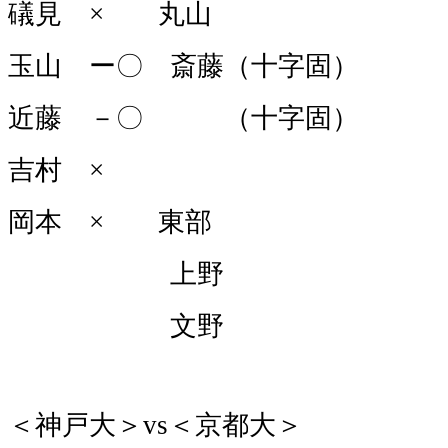
礒見 × 丸山
玉山 ー〇 斎藤（十字固）
近藤 －〇 （十字固）
吉村 ×
岡本 × 東部
上野
文野
＜神戸大＞vs＜京都大＞