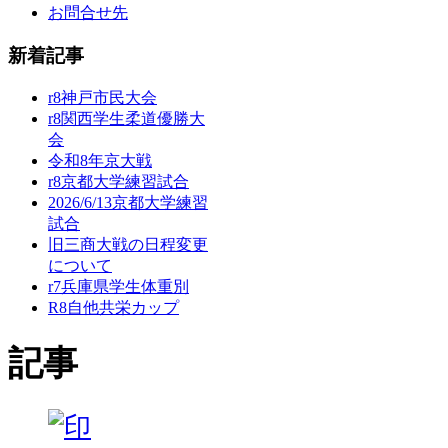
お問合せ先
新着記事
r8神戸市民大会
r8関西学生柔道優勝大
会
令和8年京大戦
r8京都大学練習試合
2026/6/13京都大学練習
試合
旧三商大戦の日程変更
について
r7兵庫県学生体重別
R8自他共栄カップ
記事