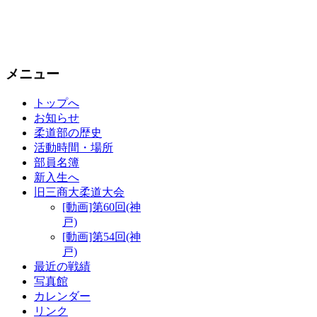
メニュー
トップへ
お知らせ
柔道部の歴史
活動時間・場所
部員名簿
新入生へ
旧三商大柔道大会
[動画]第60回(神
戸)
[動画]第54回(神
戸)
最近の戦績
写真館
カレンダー
リンク