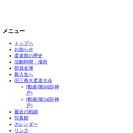
メニュー
トップへ
お知らせ
柔道部の歴史
活動時間・場所
部員名簿
新入生へ
旧三商大柔道大会
[動画]第60回(神
戸)
[動画]第54回(神
戸)
最近の戦績
写真館
カレンダー
リンク