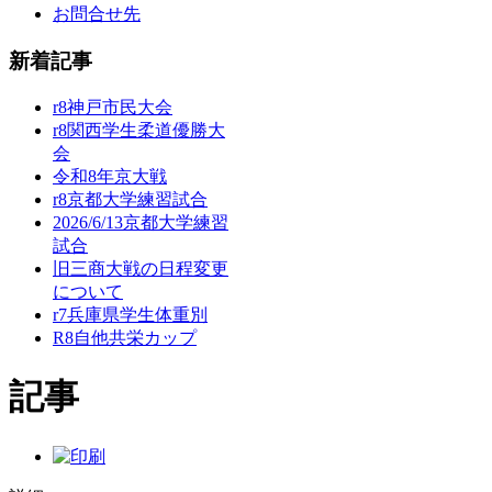
お問合せ先
新着記事
r8神戸市民大会
r8関西学生柔道優勝大
会
令和8年京大戦
r8京都大学練習試合
2026/6/13京都大学練習
試合
旧三商大戦の日程変更
について
r7兵庫県学生体重別
R8自他共栄カップ
記事