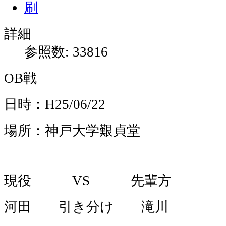
詳細
参照数: 33816
OB戦
日時：H25/06/22
場所：神戸大学艱貞堂
現役 VS 先輩方
河田 引き分け 滝川