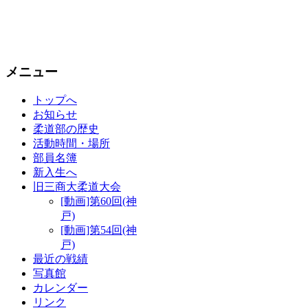
メニュー
トップへ
お知らせ
柔道部の歴史
活動時間・場所
部員名簿
新入生へ
旧三商大柔道大会
[動画]第60回(神
戸)
[動画]第54回(神
戸)
最近の戦績
写真館
カレンダー
リンク