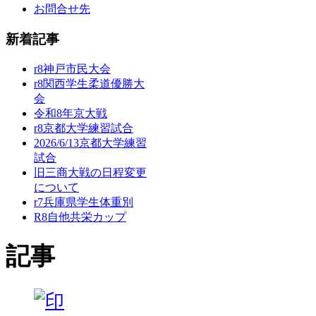
お問合せ先
新着記事
r8神戸市民大会
r8関西学生柔道優勝大
会
令和8年京大戦
r8京都大学練習試合
2026/6/13京都大学練習
試合
旧三商大戦の日程変更
について
r7兵庫県学生体重別
R8自他共栄カップ
記事